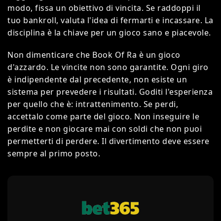
modo, fissa un obiettivo di vincita. Se raddoppi il
tuo bankroll, valuta l'idea di fermarti e incassare. La
disciplina è la chiave per un gioco sano e piacevole.
Non dimenticare che Book Of Ra è un gioco
d'azzardo. Le vincite non sono garantite. Ogni giro
è indipendente dal precedente, non esiste un
sistema per prevedere i risultati. Goditi l'esperienza
Texas Holdem
Coin Miner
per quello che è: intrattenimento. Se perdi,
accettalo come parte del gioco. Non inseguire le
perdite e non giocare mai con soldi che non puoi
permetterti di perdere. Il divertimento deve essere
sempre al primo posto.