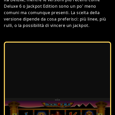
Deluxe 6 o Jackpot Edition sono un po' meno
comuni ma comunque presenti. La scelta della
versione dipende da cosa preferisci: più linee, più
rulli, o la possibilità di vincere un jackpot.