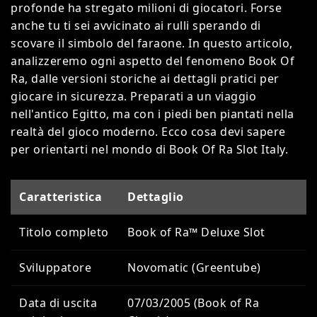
profonde ha stregato milioni di giocatori. Forse
anche tu ti sei avvicinato ai rulli sperando di
scovare il simbolo del faraone. In questo articolo,
analizzeremo ogni aspetto del fenomeno Book Of
Ra, dalle versioni storiche ai dettagli pratici per
giocare in sicurezza. Preparati a un viaggio
nell'antico Egitto, ma con i piedi ben piantati nella
realtà del gioco moderno. Ecco cosa devi sapere
per orientarti nel mondo di Book Of Ra Slot Italy.
Caratteristica
Dettaglio
Titolo completo
Book of Ra™ Deluxe Slot
Sviluppatore
Novomatic (Greentube)
Data di uscita
07/03/2005 (Book of Ra