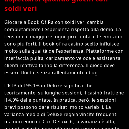
soldi veri
Giocare a Book Of Ra con soldi veri cambia
completamente l'esperienza rispetto alla demo. La
tensione è maggiore, ogni giro conta, e le emozioni
sono più forti. Il book of ra casino scelto influisce
molto sulla qualità dell'esperienza. Piattaforme con
interfaccia pulita, caricamento veloce e assistenza
clienti reattiva fanno la differenza. Il gioco deve
essere fluido, senza rallentamenti o bug.
Mega Roulette
Mines
L'RTP del 95,1% in Deluxe significa che
teoricamente, su lunghe sessioni, il casinò trattiene
il 4,9% delle puntate. In pratica, però, le sessioni
brevi possono dare risultati molto variabili. La
varianza media di Deluxe regala vincite frequenti
ma non enormi. Con Deluxe 6, la varianza è alta,
quindi le vincite sono più rare ma potenzialmente