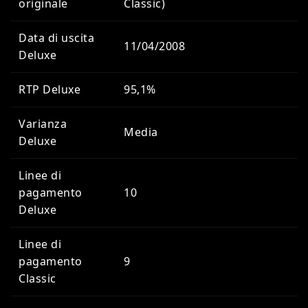
originale
Classic)
Data di uscita
11/04/2008
Deluxe
RTP Deluxe
95,1%
Varianza
Media
Deluxe
Linee di
pagamento
10
Deluxe
Linee di
pagamento
9
Classic