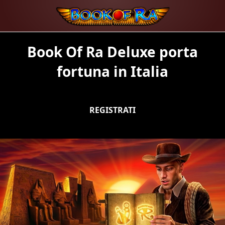
Book Of Ra Deluxe porta
fortuna in Italia
REGISTRATI