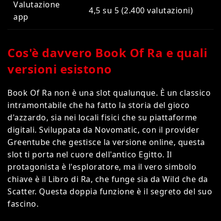
Valutazione
4,5 su 5 (2.400 valutazioni)
app
Cos'è davvero Book Of Ra e quali
versioni esistono
Book Of Ra non è una slot qualunque. È un classico
intramontabile che ha fatto la storia del gioco
d'azzardo, sia nei locali fisici che su piattaforme
digitali. Sviluppata da Novomatic, con il provider
Greentube che gestisce la versione online, questa
slot ti porta nel cuore dell'antico Egitto. Il
protagonista è l'esploratore, ma il vero simbolo
chiave è il Libro di Ra, che funge sia da Wild che da
Scatter. Questa doppia funzione è il segreto del suo
fascino.