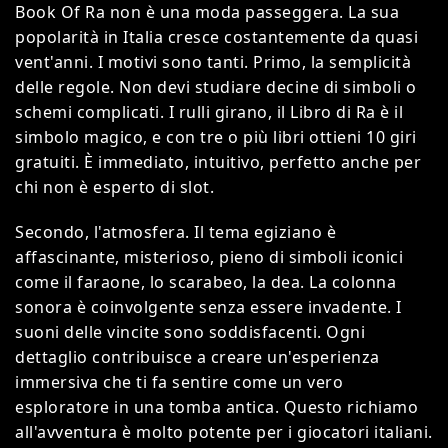
Book Of Ra non è una moda passeggera. La sua
popolarità in Italia cresce costantemente da quasi
vent'anni. I motivi sono tanti. Primo, la semplicità
delle regole. Non devi studiare decine di simboli o
schemi complicati. I rulli girano, il Libro di Ra è il
simbolo magico, e con tre o più libri ottieni 10 giri
gratuiti. È immediato, intuitivo, perfetto anche per
chi non è esperto di slot.
Secondo, l'atmosfera. Il tema egiziano è
affascinante, misterioso, pieno di simboli iconici
come il faraone, lo scarabeo, la dea. La colonna
sonora è coinvolgente senza essere invadente. I
suoni delle vincite sono soddisfacenti. Ogni
dettaglio contribuisce a creare un'esperienza
immersiva che ti fa sentire come un vero
esploratore in una tomba antica. Questo richiamo
all'avventura è molto potente per i giocatori italiani.