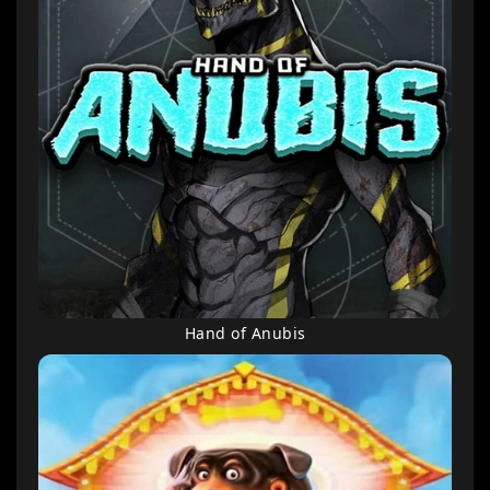
Hand of Anubis