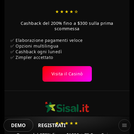
★★★★☆
Cashback del 200% fino a $300 sulla prima
scommessa
✅ Elaborazione pagamenti veloce
✅ Opzioni multilingua
Penalty Shoot Out
Funky Time
✅ Cashback ogni lunedì
✅ Zimpler accettato
Visita il Casinò
★★★★★
DEMO
REGISTRATI
menu