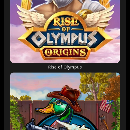
Rise of Olympus